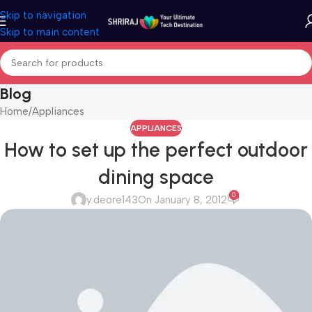
Skip to navigation
Skip to main content
Blog
Home
Appliances
APPLIANCES
How to set up the perfect outdoor
dining space
0
y.deore143
On January 8, 2012